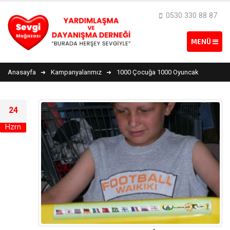
0530 330 88 87
Anasayfa
Kampanyalarımız
1000 Çocuğa 1000 Oyuncak
24
Hzrn