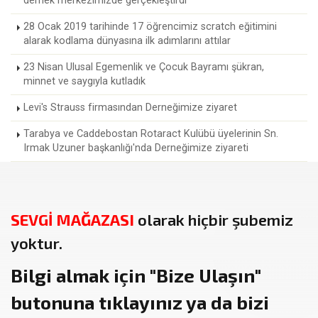
dernek merkezimizde gerçekleştirdi
28 Ocak 2019 tarihinde 17 öğrencimiz scratch eğitimini
alarak kodlama dünyasına ilk adımlarını attılar
23 Nisan Ulusal Egemenlik ve Çocuk Bayramı şükran,
minnet ve saygıyla kutladık
Levi's Strauss firmasından Derneğimize ziyaret
Tarabya ve Caddebostan Rotaract Kulübü üyelerinin Sn.
Irmak Uzuner başkanlığı'nda Derneğimize ziyareti
SEVGİ MAĞAZASI
olarak hiçbir şubemiz
yoktur.
Bilgi almak için
"Bize Ulaşın"
butonuna tıklayınız ya da bizi