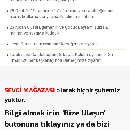
dernek merkezimizde gerçekleştirdi
28 Ocak 2019 tarihinde 17 öğrencimiz scratch eğitimini
alarak kodlama dünyasına ilk adımlarını attılar
23 Nisan Ulusal Egemenlik ve Çocuk Bayramı şükran,
minnet ve saygıyla kutladık
Levi's Strauss firmasından Derneğimize ziyaret
Tarabya ve Caddebostan Rotaract Kulübü üyelerinin Sn.
Irmak Uzuner başkanlığı'nda Derneğimize ziyareti
SEVGİ MAĞAZASI
olarak hiçbir şubemiz
yoktur.
Bilgi almak için
"Bize Ulaşın"
butonuna tıklayınız ya da bizi