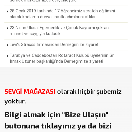
dernek merkezimizde gerçekleştirdi
28 Ocak 2019 tarihinde 17 öğrencimiz scratch eğitimini
alarak kodlama dünyasına ilk adımlarını attılar
23 Nisan Ulusal Egemenlik ve Çocuk Bayramı şükran,
minnet ve saygıyla kutladık
Levi's Strauss firmasından Derneğimize ziyaret
Tarabya ve Caddebostan Rotaract Kulübü üyelerinin Sn.
Irmak Uzuner başkanlığı'nda Derneğimize ziyareti
SEVGİ MAĞAZASI
olarak hiçbir şubemiz
yoktur.
Bilgi almak için
"Bize Ulaşın"
butonuna tıklayınız ya da bizi