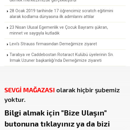
dernek merkezimizde gerçekleştirdi
28 Ocak 2019 tarihinde 17 öğrencimiz scratch eğitimini
alarak kodlama dünyasına ilk adımlarını attılar
23 Nisan Ulusal Egemenlik ve Çocuk Bayramı şükran,
minnet ve saygıyla kutladık
Levi's Strauss firmasından Derneğimize ziyaret
Tarabya ve Caddebostan Rotaract Kulübü üyelerinin Sn.
Irmak Uzuner başkanlığı'nda Derneğimize ziyareti
SEVGİ MAĞAZASI
olarak hiçbir şubemiz
yoktur.
Bilgi almak için
"Bize Ulaşın"
butonuna tıklayınız ya da bizi