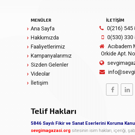
MENÜLER
İLETİŞİM
0(216) 545 
Ana Sayfa
0(530) 330
Hakkımızda
Acıbadem Mh
Faaliyetlerimiz
Orkide Apt. No
Kampanyalarımız
sevgimagaz
Sizden Gelenler
info@sevg
Videolar
İletişim
Telif Hakları
5846 Sayılı Fikir ve Sanat Eserlerini Koruma Kan
sevgimagazasi.org
sitesinin isim hakları, içeriği, 