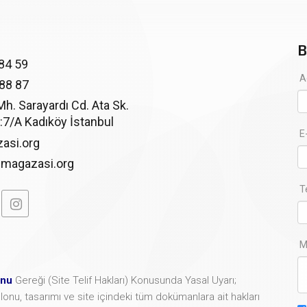
B
84 59
A
 88 87
. Sarayardı Cd. Ata Sk.
:7/A Kadıköy İstanbul
E
asi.org
imagazasi.org
T
M
unu
Gereği (Site Telif Hakları) Konusunda Yasal Uyarı;
şablonu, tasarımı ve site içindeki tüm dokümanlara ait hakları