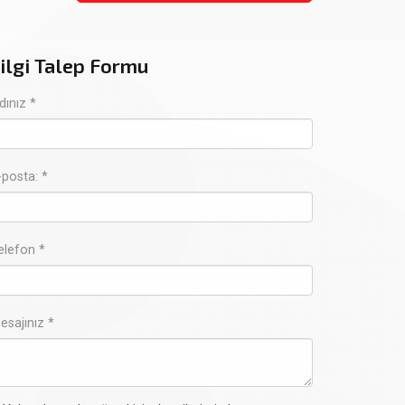
ilgi Talep Formu
dınız *
-posta: *
elefon *
esajınız *