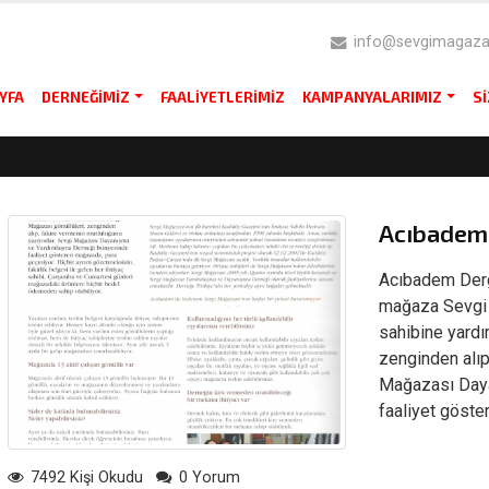
info@sevgimagazas
YFA
DERNEĞIMIZ
FAALIYETLERIMIZ
KAMPANYALARIMIZ
S
Acıbadem D
Acıbadem Dergi
mağaza Sevgi M
sahibine yardı
zenginden alıp
Mağazası Daya
faaliyet göst
7492 Kişi Okudu
0 Yorum