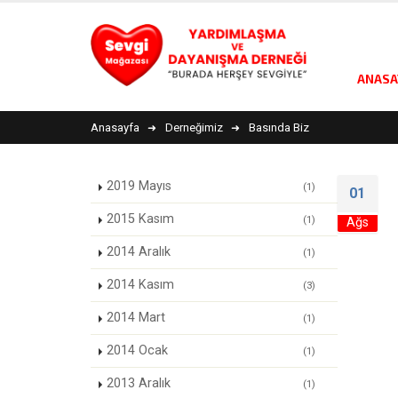
ANASA
Anasayfa
Derneğimiz
Basında Biz
2019 Mayıs
(1)
01
2015 Kasım
(1)
Ağs
2014 Aralık
(1)
2014 Kasım
(3)
2014 Mart
(1)
2014 Ocak
(1)
2013 Aralık
(1)