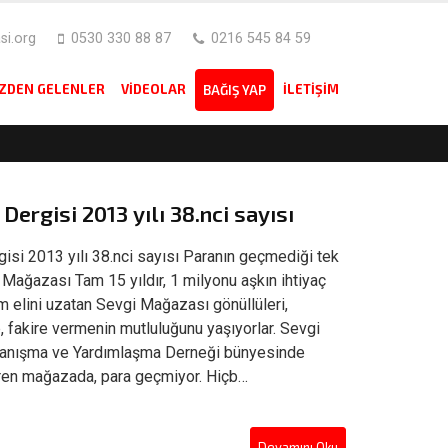
i.org
0530 330 88 87
0216 545 84 59
IZDEN GELENLER
VIDEOLAR
İLETIŞIM
BAĞIŞ YAP
ergisi 2013 yılı 38.nci sayısı
si 2013 yılı 38.nci sayısı Paranın geçmediği tek
ağazası Tam 15 yıldır, 1 milyonu aşkın ihtiyaç
m elini uzatan Sevgi Mağazası gönüllüleri,
, fakire vermenin mutluluğunu yaşıyorlar. Sevgi
nışma ve Yardımlaşma Derneği bünyesinde
eren mağazada, para geçmiyor. Hiçb…
Devamını Oku