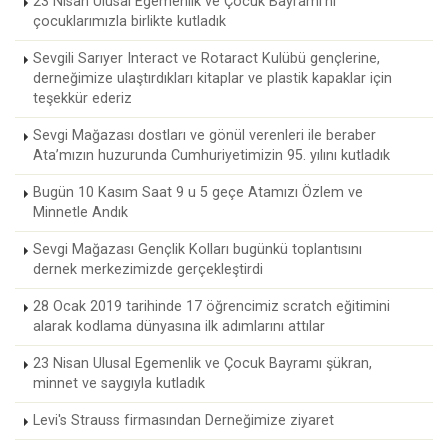
23 Nisan Ulusal Egemenlik ve Çocuk Bayramı'nı
çocuklarımızla birlikte kutladık
Sevgili Sarıyer Interact ve Rotaract Kulübü gençlerine,
derneğimize ulaştırdıkları kitaplar ve plastik kapaklar için
teşekkür ederiz
Sevgi Mağazası dostları ve gönül verenleri ile beraber
Ata’mızın huzurunda Cumhuriyetimizin 95. yılını kutladık
Bugün 10 Kasım Saat 9 u 5 geçe Atamızı Özlem ve
Minnetle Andık
Sevgi Mağazası Gençlik Kolları bugünkü toplantısını
dernek merkezimizde gerçekleştirdi
28 Ocak 2019 tarihinde 17 öğrencimiz scratch eğitimini
alarak kodlama dünyasına ilk adımlarını attılar
23 Nisan Ulusal Egemenlik ve Çocuk Bayramı şükran,
minnet ve saygıyla kutladık
Levi's Strauss firmasından Derneğimize ziyaret