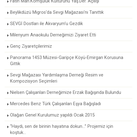
Fatih Mah.Komşuluk Kültürünü Yaş.Der. Açılışı
Beylikdüzü Migros'da Sevgi Mağazası'nı Tanıttık
SEVGİ Dostları ile Akvaryum'u Gezdik
Milenyum Anaokulu Derneğimizi Ziyaret Etti
Genç Ziyaretçilerimiz
Panorama 1453 Müzesi-Garipçe Köyü-Emirgan Korusuna
Gittik
Sevgi Mağazası Yardımlaşma Derneği Resim ve
Kompozisyon Seçimleri
Nielsen Çalışanları Derneğimize Erzak Bağışında Bulundu
Mercedes Benz Türk Çalışanları Eşya Bağışladı
Olağan Genel Kurulumuz yapıldı Ocak 2015
“Haydi, sen de birinin hayatına dokun...” Projemiz için
koştuk...