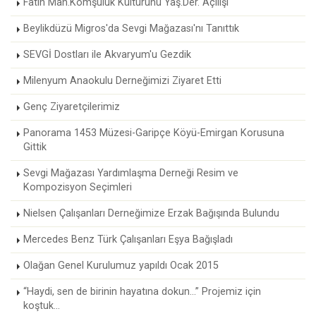
Fatih Mah.Komşuluk Kültürünü Yaş.Der. Açılışı
Beylikdüzü Migros'da Sevgi Mağazası'nı Tanıttık
SEVGİ Dostları ile Akvaryum'u Gezdik
Milenyum Anaokulu Derneğimizi Ziyaret Etti
Genç Ziyaretçilerimiz
Panorama 1453 Müzesi-Garipçe Köyü-Emirgan Korusuna
Gittik
Sevgi Mağazası Yardımlaşma Derneği Resim ve
Kompozisyon Seçimleri
Nielsen Çalışanları Derneğimize Erzak Bağışında Bulundu
Mercedes Benz Türk Çalışanları Eşya Bağışladı
Olağan Genel Kurulumuz yapıldı Ocak 2015
“Haydi, sen de birinin hayatına dokun...” Projemiz için
koştuk...