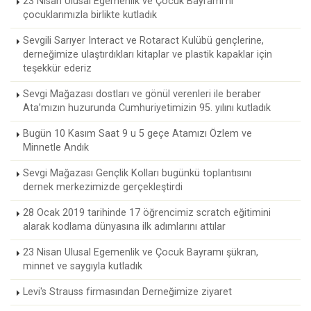
23 Nisan Ulusal Egemenlik ve Çocuk Bayramı'nı
çocuklarımızla birlikte kutladık
Sevgili Sarıyer Interact ve Rotaract Kulübü gençlerine,
derneğimize ulaştırdıkları kitaplar ve plastik kapaklar için
teşekkür ederiz
Sevgi Mağazası dostları ve gönül verenleri ile beraber
Ata’mızın huzurunda Cumhuriyetimizin 95. yılını kutladık
Bugün 10 Kasım Saat 9 u 5 geçe Atamızı Özlem ve
Minnetle Andık
Sevgi Mağazası Gençlik Kolları bugünkü toplantısını
dernek merkezimizde gerçekleştirdi
28 Ocak 2019 tarihinde 17 öğrencimiz scratch eğitimini
alarak kodlama dünyasına ilk adımlarını attılar
23 Nisan Ulusal Egemenlik ve Çocuk Bayramı şükran,
minnet ve saygıyla kutladık
Levi's Strauss firmasından Derneğimize ziyaret