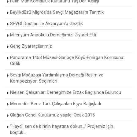
Fatih Mah.Komşuluk Kültürünü Yaş.Der. Açılışı
Beylikdüzü Migros'da Sevgi Mağazası'nı Tanıttık
SEVGİ Dostları ile Akvaryum'u Gezdik
Milenyum Anaokulu Derneğimizi Ziyaret Etti
Genç Ziyaretçilerimiz
Panorama 1453 Müzesi-Garipçe Köyü-Emirgan Korusuna
Gittik
Sevgi Mağazası Yardımlaşma Derneği Resim ve
Kompozisyon Seçimleri
Nielsen Çalışanları Derneğimize Erzak Bağışında Bulundu
Mercedes Benz Türk Çalışanları Eşya Bağışladı
Olağan Genel Kurulumuz yapıldı Ocak 2015
“Haydi, sen de birinin hayatına dokun...” Projemiz için
koştuk...