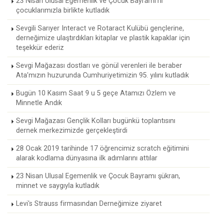
23 Nisan Ulusal Egemenlik ve Çocuk Bayramı'nı
çocuklarımızla birlikte kutladık
Sevgili Sarıyer Interact ve Rotaract Kulübü gençlerine,
derneğimize ulaştırdıkları kitaplar ve plastik kapaklar için
teşekkür ederiz
Sevgi Mağazası dostları ve gönül verenleri ile beraber
Ata’mızın huzurunda Cumhuriyetimizin 95. yılını kutladık
Bugün 10 Kasım Saat 9 u 5 geçe Atamızı Özlem ve
Minnetle Andık
Sevgi Mağazası Gençlik Kolları bugünkü toplantısını
dernek merkezimizde gerçekleştirdi
28 Ocak 2019 tarihinde 17 öğrencimiz scratch eğitimini
alarak kodlama dünyasına ilk adımlarını attılar
23 Nisan Ulusal Egemenlik ve Çocuk Bayramı şükran,
minnet ve saygıyla kutladık
Levi's Strauss firmasından Derneğimize ziyaret