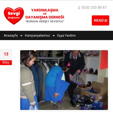
0530 330 88 87
Anasayfa
Kampanyalarımız
Eşya Yardımı
13
May