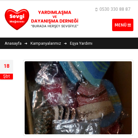
0530 330 88 87
Anasayfa
Kampanyalarımız
Eşya Yardımı
18
Şbt