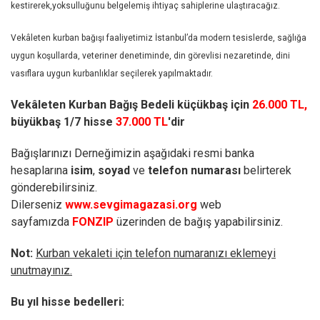
kestirerek,yoksulluğunu belgelemiş ihtiyaç sahiplerine ulaştıracağız.
Vekâleten kurban bağışı faaliyetimiz İstanbul’da modern tesislerde, sağlığa
uygun koşullarda, veteriner denetiminde, din görevlisi nezaretinde, dini
vasıflara uygun kurbanlıklar seçilerek yapılmaktadır.
Vekâleten Kurban Bağış Bedeli küçükbaş için
26.000 TL,
büyükbaş 1/7 hisse
37.000 TL
'dir
Bağışlarınızı Derneğimizin aşağıdaki resmi banka
hesaplarına
isim
,
soyad
ve
telefon numarası
belirterek
gönderebilirsiniz.
Dilerseniz
www.sevgimagazasi.org
web
sayfamızda
FONZIP
üzerinden de bağış yapabilirsiniz.
Not:
Kurban vekaleti için telefon numaranızı eklemeyi
unutmayınız.
Bu yıl hisse bedelleri: