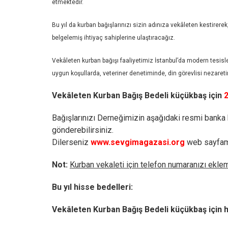
etmektedir.
Bu yıl da kurban bağışlarınızı sizin adınıza vekâleten kestirer
belgelemiş ihtiyaç sahiplerine ulaştıracağız.
Vekâleten kurban bağışı faaliyetimiz İstanbul’da modern tesisl
uygun koşullarda, veteriner denetiminde, din görevlisi nezaretin
Vekâleten Kurban Bağış Bedeli küçükbaş için
2
Bağışlarınızı Derneğimizin aşağıdaki resmi banka
gönderebilirsiniz.
Dilerseniz
www.sevgimagazasi.org
web sayfa
Not:
Kurban vekaleti için telefon numaranızı ekle
Bu yıl hisse bedelleri:
Vekâleten Kurban Bağış Bedeli küçükbaş için 