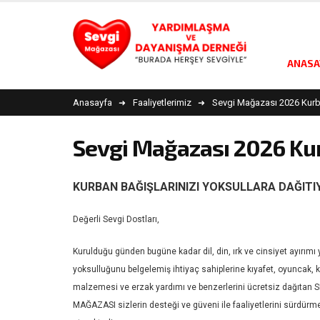
ANASA
Anasayfa
Faaliyetlerimiz
Sevgi Mağazası 2026 Kurba
Sevgi Mağazası 2026 Kur
KURBAN BAĞIŞLARINIZI YOKSULLARA DAĞIT
Değerli Sevgi Dostları,
Kurulduğu günden bugüne kadar dil, din, ırk ve cinsiyet ayırım
yoksulluğunu belgelemiş ihtiyaç sahiplerine kıyafet, oyuncak, k
malzemesi ve erzak yardımı ve benzerlerini ücretsiz dağıtan 
MAĞAZASI sizlerin desteği ve güveni ile faaliyetlerini sürdü