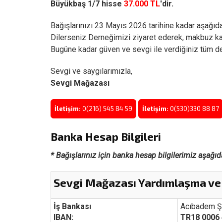
Büyükbaş 1/7 hisse
37.000 TL
'dir.
Bağışlarınızı 23 Mayıs 2026 tarihine kadar aşağıd
Dilerseniz Derneğimizi ziyaret ederek, makbuz karş
Bugüne kadar güven ve sevgi ile verdiğiniz tüm de
Sevgi ve saygılarımızla,
Sevgi Mağazası
İletişim:
0(216) 545 84 59
İletişim:
0(530)330 88 87
Banka Hesap Bilgileri
* Bağışlarınız için banka hesap bilgilerimiz aşağıda
Sevgi Mağazası Yardımlaşma v
İş Bankası
Acıbadem Ş
IBAN:
TR18 0006 