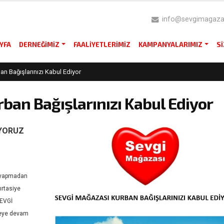
info@sevgimagazas
YFA
DERNEĞIMIZ
FAALIYETLERIMIZ
KAMPANYALARIMIZ
S
n Bağışlarınızı Kabul Ediyor
ban Bağışlarınızı Kabul Ediyor
IYORUZ
ı yapmadan
ırtasiye
SEVGİ
rmeye devam