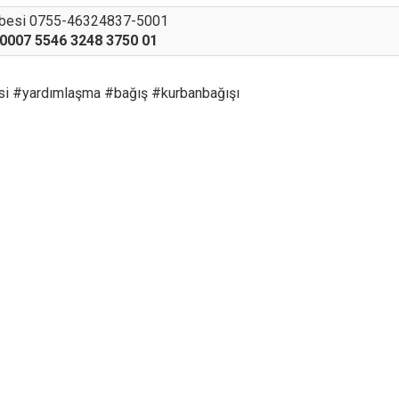
ubesi 0755-46324837-5001
0007 5546 3248 3750 01
i #yardımlaşma #bağış #kurbanbağışı