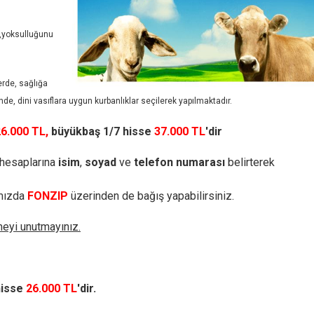
ek,yoksulluğunu
erde, sağlığa
de, dini vasıflara uygun kurbanlıklar seçilerek yapılmaktadır.
6.000 TL,
büyükbaş 1/7 hisse
37.000 TL
'dir
 hesaplarına
isim
,
soyad
ve
telefon numarası
belirterek
mızda
FONZIP
üzerinden de bağış yapabilirsiniz.
meyi unutmayınız.
hisse
26.000 TL
'dir.