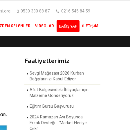
i.org
0530 330 88 87
0216 545 84 59
IZDEN GELENLER
VIDEOLAR
İLETIŞIM
BAĞIŞ YAP
Faaliyetlerimiz
Sevgi Mağazası 2026 Kurban
Bağışlarınızı Kabul Ediyor
Afet Bölgesindeki İhtiyaçlar için
Malzeme Gönderiyoruz.
Eğitim Bursu Başvurusu
2024 Ramazan Ayı Boyunca
Erzak Desteği - 'Market Hediye
Çeki'