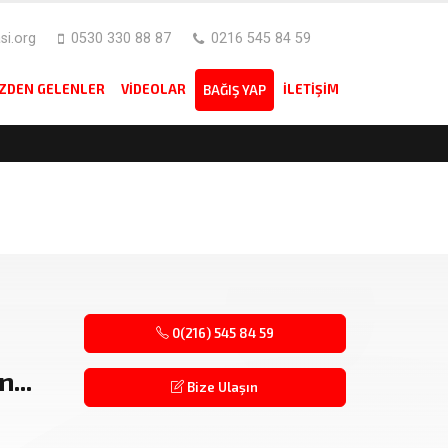
i.org
0530 330 88 87
0216 545 84 59
IZDEN GELENLER
VIDEOLAR
İLETIŞIM
BAĞIŞ YAP
0(216) 545 84 59
...
Bize Ulaşın