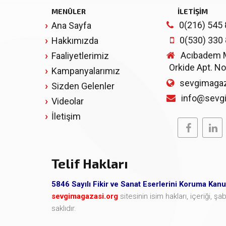
MENÜLER
İLETİŞİM
0(216) 545 
Ana Sayfa
0(530) 330
Hakkımızda
Acıbadem Mh
Faaliyetlerimiz
Orkide Apt. No
Kampanyalarımız
sevgimagaz
Sizden Gelenler
info@sevg
Videolar
İletişim
Telif Hakları
5846 Sayılı Fikir ve Sanat Eserlerini Koruma Kan
sevgimagazasi.org
sitesinin isim hakları, içeriği, 
saklıdır.