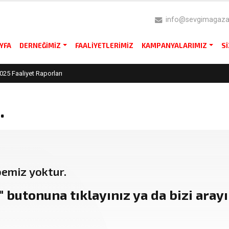
info@sevgimagazas
YFA
DERNEĞIMIZ
FAALIYETLERIMIZ
KAMPANYALARIMIZ
S
025 Faaliyet Raporları
.
bemiz yoktur.
"
butonuna tıklayınız ya da bizi arayın