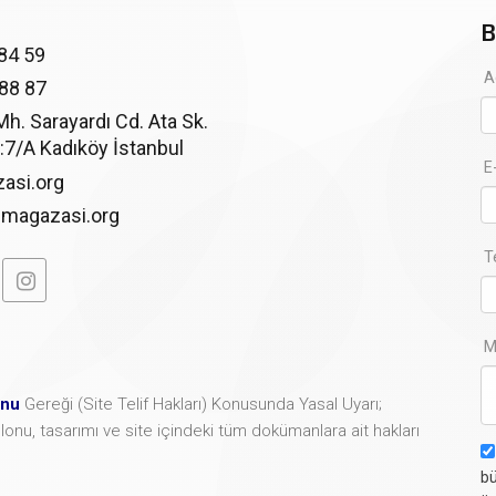
B
84 59
A
 88 87
. Sarayardı Cd. Ata Sk.
:7/A Kadıköy İstanbul
E
asi.org
imagazasi.org
T
M
unu
Gereği (Site Telif Hakları) Konusunda Yasal Uyarı;
şablonu, tasarımı ve site içindeki tüm dokümanlara ait hakları
bü