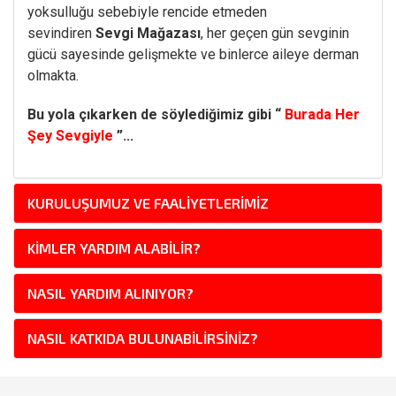
yoksulluğu sebebiyle rencide etmeden
sevindiren
Sevgi Mağazası
, her geçen gün sevginin
gücü sayesinde gelişmekte ve binlerce aileye derman
olmakta.
Bu yola çıkarken de söylediğimiz gibi “
Burada Her
Şey Sevgiyle
”...
KURULUŞUMUZ VE FAALIYETLERIMIZ
KIMLER YARDIM ALABILIR?
NASIL YARDIM ALINIYOR?
NASIL KATKIDA BULUNABILIRSINIZ?