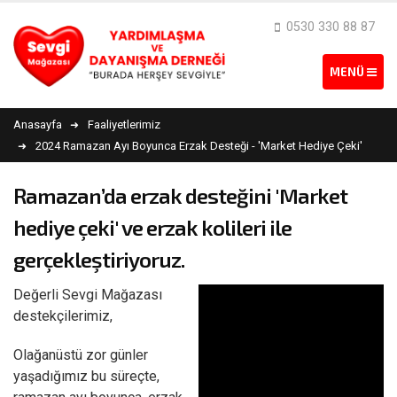
0530 330 88 87
Anasayfa
Faaliyetlerimiz
2024 Ramazan Ayı Boyunca Erzak Desteği - 'Market Hediye Çeki'
Ramazan’da erzak desteğini 'Market
hediye çeki' ve erzak kolileri ile
gerçekleştiriyoruz.
Değerli Sevgi Mağazası
destekçilerimiz,
Olağanüstü zor günler
yaşadığımız bu süreçte,