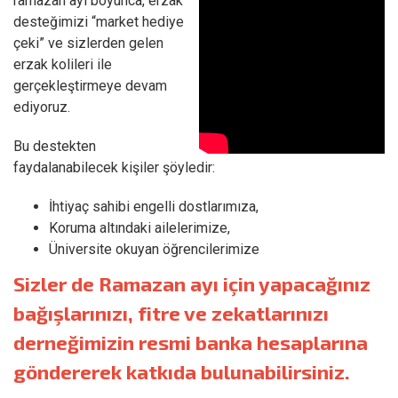
ramazan ayı boyunca, erzak
desteğimizi “market hediye
çeki” ve sizlerden gelen
erzak kolileri ile
gerçekleştirmeye devam
ediyoruz.
Bu destekten
faydalanabilecek kişiler şöyledir:
İhtiyaç sahibi engelli dostlarımıza,
Koruma altındaki ailelerimize,
Üniversite okuyan öğrencilerimize
Sizler de Ramazan ayı için yapacağınız
bağışlarınızı, fitre ve zekatlarınızı
derneğimizin resmi banka hesaplarına
göndererek katkıda bulunabilirsiniz.