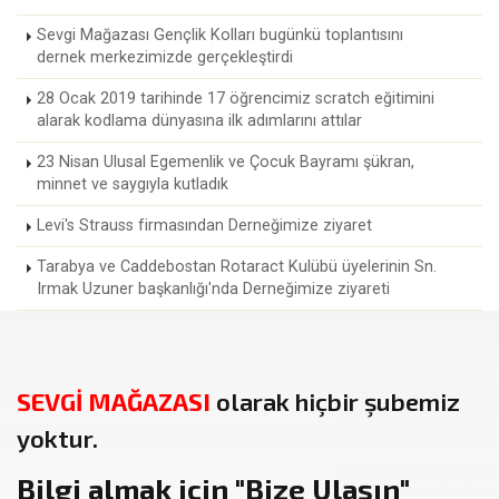
Sevgi Mağazası Gençlik Kolları bugünkü toplantısını
dernek merkezimizde gerçekleştirdi
28 Ocak 2019 tarihinde 17 öğrencimiz scratch eğitimini
alarak kodlama dünyasına ilk adımlarını attılar
23 Nisan Ulusal Egemenlik ve Çocuk Bayramı şükran,
minnet ve saygıyla kutladık
Levi's Strauss firmasından Derneğimize ziyaret
Tarabya ve Caddebostan Rotaract Kulübü üyelerinin Sn.
Irmak Uzuner başkanlığı'nda Derneğimize ziyareti
SEVGİ MAĞAZASI
olarak hiçbir şubemiz
yoktur.
Bilgi almak için
"Bize Ulaşın"