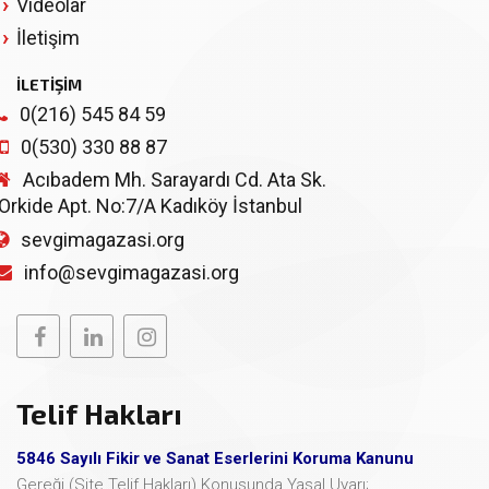
Videolar
İletişim
İLETİŞİM
0(216) 545 84 59
0(530) 330 88 87
Acıbadem Mh. Sarayardı Cd. Ata Sk.
Orkide Apt. No:7/A Kadıköy İstanbul
sevgimagazasi.org
info@sevgimagazasi.org
Telif Hakları
5846 Sayılı Fikir ve Sanat Eserlerini Koruma Kanunu
Gereği (Site Telif Hakları) Konusunda Yasal Uyarı;