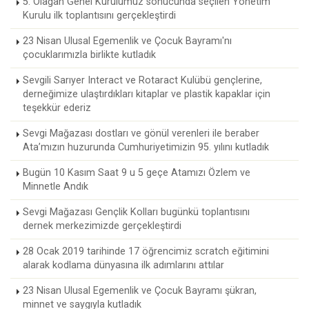
5. Olağan Genel Kurulumuz sonucunda seçilen Yönetim
Kurulu ilk toplantısını gerçekleştirdi
23 Nisan Ulusal Egemenlik ve Çocuk Bayramı'nı
çocuklarımızla birlikte kutladık
Sevgili Sarıyer Interact ve Rotaract Kulübü gençlerine,
derneğimize ulaştırdıkları kitaplar ve plastik kapaklar için
teşekkür ederiz
Sevgi Mağazası dostları ve gönül verenleri ile beraber
Ata’mızın huzurunda Cumhuriyetimizin 95. yılını kutladık
Bugün 10 Kasım Saat 9 u 5 geçe Atamızı Özlem ve
Minnetle Andık
Sevgi Mağazası Gençlik Kolları bugünkü toplantısını
dernek merkezimizde gerçekleştirdi
28 Ocak 2019 tarihinde 17 öğrencimiz scratch eğitimini
alarak kodlama dünyasına ilk adımlarını attılar
23 Nisan Ulusal Egemenlik ve Çocuk Bayramı şükran,
minnet ve saygıyla kutladık