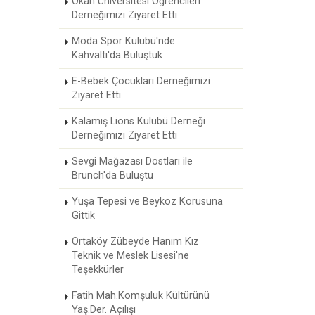
Okan Üniversitesi Öğrencileri
Derneğimizi Ziyaret Etti
Moda Spor Kulubü'nde
Kahvaltı'da Buluştuk
E-Bebek Çocukları Derneğimizi
Ziyaret Etti
Kalamış Lions Kulübü Derneği
Derneğimizi Ziyaret Etti
Sevgi Mağazası Dostları ile
Brunch'da Buluştu
Yuşa Tepesi ve Beykoz Korusuna
Gittik
Ortaköy Zübeyde Hanım Kız
Teknik ve Meslek Lisesi'ne
Teşekkürler
Fatih Mah.Komşuluk Kültürünü
Yaş.Der. Açılışı