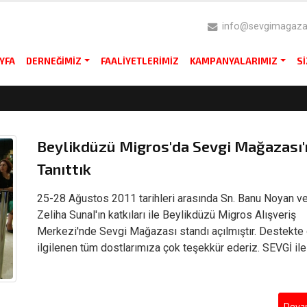
info@sevgimagazas
YFA
DERNEĞIMIZ
FAALIYETLERIMIZ
KAMPANYALARIMIZ
S
Beylikdüzü Migros'da Sevgi Mağazası'
Tanıttık
25-28 Ağustos 2011 tarihleri arasında Sn. Banu Noyan ve
Zeliha Sunal'ın katkıları ile Beylikdüzü Migros Alışveriş
Merkezi'nde Sevgi Mağazası standı açılmıştır. Destekte 
ilgilenen tüm dostlarımıza çok teşekkür ederiz. SEVGİ ile 
Devam