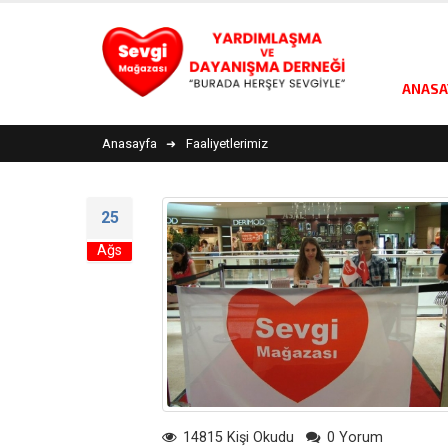
ANASA
Anasayfa
Faaliyetlerimiz
25
Ağs
14815 Kişi Okudu
0 Yorum