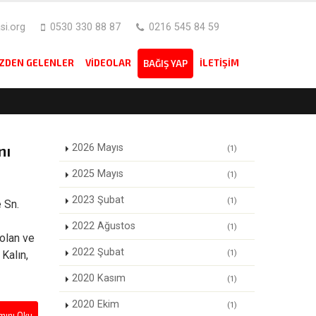
i.org
0530 330 88 87
0216 545 84 59
IZDEN GELENLER
VIDEOLAR
İLETIŞIM
BAĞIŞ YAP
nı
2026 Mayıs
(1)
2025 Mayıs
(1)
2023 Şubat
(1)
 Sn.
2022 Ağustos
(1)
olan ve
2022 Şubat
(1)
Kalın,
2020 Kasım
(1)
2020 Ekim
(1)
ını Oku