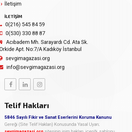
İletişim
İLETİŞİM
0(216) 545 84 59
0(530) 330 88 87
Acıbadem Mh. Sarayardı Cd. Ata Sk.
Orkide Apt. No:7/A Kadıköy İstanbul
sevgimagazasi.org
info@sevgimagazasi.org
Telif Hakları
5846 Sayılı Fikir ve Sanat Eserlerini Koruma Kanunu
Gereği (Site Telif Hakları) Konusunda Yasal Uyarı;
sevgimagazasi.org
sitesinin isim hakları, içeriği, şablonu,