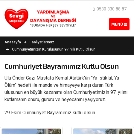
0530 330 88 87
Anasayfa
Faaliyetlerimiz
Cumhuriyetimizin Kuruluşunun 97. Yılı Kutlu Olsun
Cumhuriyet Bayramımız Kutlu Olsun
Ulu Önder Gazi Mustafa Kemal Atatürk'ün "Ya İstiklal, Ya
Ölüm" hedefi ile manda ve himayeye karşı duran Türk
ulusunun en büyük kazanımı olan Cumhuriyetimizin 97. yılını
kutlamanın onuru, gururu ve heyecanını yaşıyoruz.
29 Ekim Cumhuriyet Bayramımız kutlu olsun.