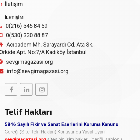
İletişim
İLETİŞİM
0(216) 545 84 59
0(530) 330 88 87
Acıbadem Mh. Sarayardı Cd. Ata Sk.
Orkide Apt. No:7/A Kadıköy İstanbul
sevgimagazasi.org
info@sevgimagazasi.org
Telif Hakları
5846 Sayılı Fikir ve Sanat Eserlerini Koruma Kanunu
Gereği (Site Telif Hakları) Konusunda Yasal Uyarı;
sevgimagazasi.org
sitesinin isim hakları, içeriği, şablonu,