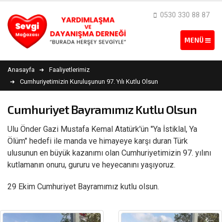
0530 330 88 87
Anasayfa
Faaliyetlerimiz
Cumhuriyetimizin Kuruluşunun 97. Yılı Kutlu Olsun
Cumhuriyet Bayramımız Kutlu Olsun
Ulu Önder Gazi Mustafa Kemal Atatürk'ün "Ya İstiklal, Ya
Ölüm" hedefi ile manda ve himayeye karşı duran Türk
ulusunun en büyük kazanımı olan Cumhuriyetimizin 97. yılını
kutlamanın onuru, gururu ve heyecanını yaşıyoruz.
29 Ekim Cumhuriyet Bayramımız kutlu olsun.