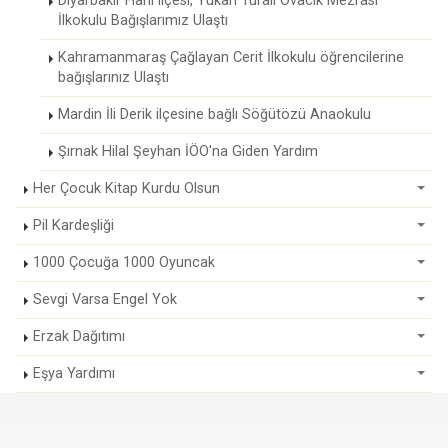
Diyarbakır Hani ilçesi, Yukarı Turalı Ovacık Mezrası
İlkokulu Bağışlarımız Ulaştı
Kahramanmaraş Çağlayan Cerit İlkokulu öğrencilerine
bağışlarınız Ulaştı
Mardin İli Derik ilçesine bağlı Söğütözü Anaokulu
Şırnak Hilal Şeyhan İÖO'na Giden Yardım
Her Çocuk Kitap Kurdu Olsun
Pil Kardeşliği
1000 Çocuğa 1000 Oyuncak
Sevgi Varsa Engel Yok
Erzak Dağıtımı
Eşya Yardımı