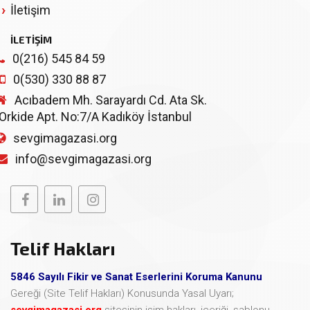
İletişim
İLETİŞİM
0(216) 545 84 59
0(530) 330 88 87
Acıbadem Mh. Sarayardı Cd. Ata Sk.
Orkide Apt. No:7/A Kadıköy İstanbul
sevgimagazasi.org
info@sevgimagazasi.org
Telif Hakları
5846 Sayılı Fikir ve Sanat Eserlerini Koruma Kanunu
Gereği (Site Telif Hakları) Konusunda Yasal Uyarı;
sevgimagazasi.org
sitesinin isim hakları, içeriği, şablonu,