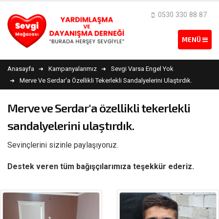
0530 330 88 87
Anasayfa
Kampanyalarımız
Sevgi Varsa Engel Yok
Merve Ve Serdar'a Özellikli Tekerlekli Sandalyelerini Ulaştırdık.
Merve ve Serdar'a özellikli tekerlekli
sandalyelerini ulaştırdık.
Sevinçlerini sizinle paylaşıyoruz.
Destek veren tüm bağışçılarımıza teşekkür ederiz.