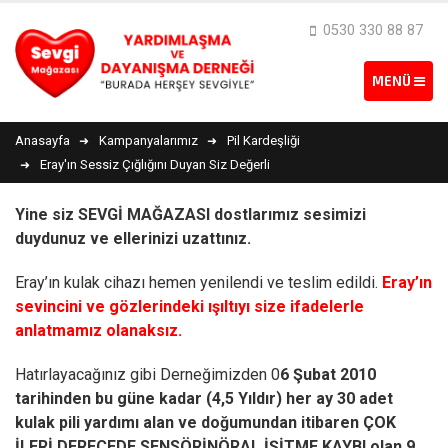
0530 330 88 87
Anasayfa
Kampanyalarımız
Pil Kardeşliği
Eray'ın Sessiz Çığlığını Duyan Siz Değerli
Yine siz SEVGİ MAĞAZASI dostlarımız sesimizi
duydunuz ve ellerinizi uzattınız.
Eray’ın kulak cihazı hemen yenilendi ve teslim edildi.
Eray’ın
sevincini ve gözlerindeki ışıltıyı size ifadelerle
anlatmamız olanaksız.
Hatırlayacağınız gibi Derneğimizden 0
6 Şubat 2010
tarihinden bu güne kadar (4,5 Yıldır) her ay 30 adet
kulak pili yardımı alan ve doğumundan itibaren ÇOK
İLERİ DERECEDE SENSÖRİNÖRAL İŞİTME KAYBI olan 9