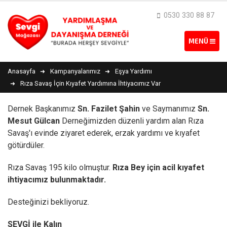
0530 330 88 87
Anasayfa
Kampanyalarımız
Eşya Yardımı
Rıza Savaş İçin Kıyafet Yardımına İhtiyacımız Var
Dernek Başkanımız
Sn. Fazilet Şahin
ve Saymanımız
Sn.
Mesut Gülcan
Derneğimizden düzenli yardım alan Rıza
Savaş'ı evinde ziyaret ederek, erzak yardımı ve kıyafet
götürdüler.
Rıza Savaş 195 kilo olmuştur.
Rıza Bey için acil kıyafet
ihtiyacımız bulunmaktadır.
Desteğinizi bekliyoruz.
SEVGİ ile Kalın