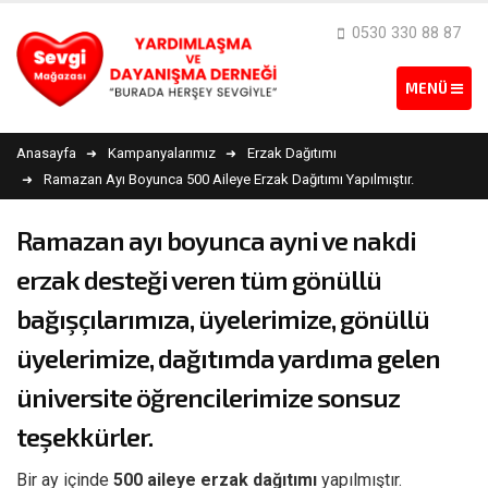
0530 330 88 87
Anasayfa
Kampanyalarımız
Erzak Dağıtımı
Ramazan Ayı Boyunca 500 Aileye Erzak Dağıtımı Yapılmıştır.
Ramazan ayı boyunca ayni ve nakdi
erzak desteği veren tüm gönüllü
bağışçılarımıza, üyelerimize, gönüllü
üyelerimize, dağıtımda yardıma gelen
üniversite öğrencilerimize sonsuz
teşekkürler.
Bir ay içinde
500 aileye erzak dağıtımı
yapılmıştır.