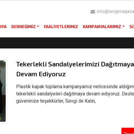
info@sevgimagazas
YFA
DERNEĞIMIZ
FAALIYETLERIMIZ
KAMPANYALARIMIZ
S
Tekerlekli Sandalyelerimizi Dağıtmaya
Devam Ediyoruz
Plastik kapak toplama kampanyamız neticesinde aldığım
tekerlekli sandalyeleri dağıtmaya devam ediyoruz. Dest
güveninize teşekkürler, Sevgi ile Kalın,
Devam