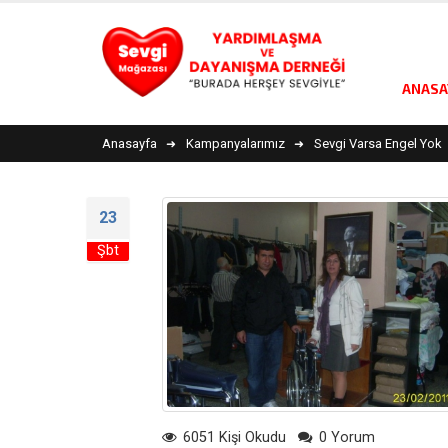
ANASA
Anasayfa
Kampanyalarımız
Sevgi Varsa Engel Yok
23
Şbt
6051 Kişi Okudu
0 Yorum