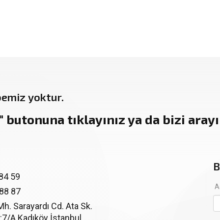
bemiz yoktur.
"
butonuna tıklayınız ya da bizi arayın
B
84 59
A
 88 87
. Sarayardı Cd. Ata Sk.
:7/A Kadıköy İstanbul