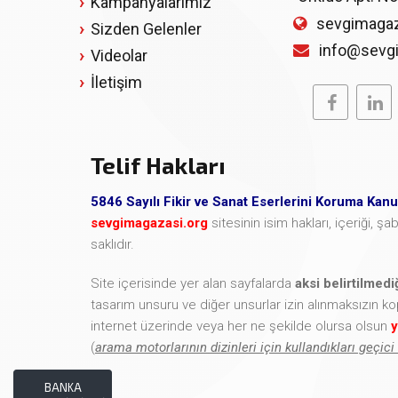
Kampanyalarımız
sevgimagaz
Sizden Gelenler
info@sevg
Videolar
İletişim
Telif Hakları
5846 Sayılı Fikir ve Sanat Eserlerini Koruma Kan
sevgimagazasi.org
sitesinin isim hakları, içeriği, 
saklıdır.
Site içerisinde yer alan sayfalarda
aksi belirtilmed
tasarım unsuru ve diğer unsurlar izin alınmaksızın k
internet üzerinde veya her ne şekilde olursa olsun
y
(
arama motorlarının dizinleri için kullandıkları geçici
BANKA