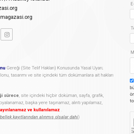
E
asi.org
imagazasi.org
T
M
unu
Gereği (Site Telif Hakları) Konusunda Yasal Uyarı;
şablonu, tasarımı ve site içindeki tüm dokümanlara ait hakları
bü
ön
iği sürece
, site içindeki hiçbir doküman, sayfa, grafik,
to
opyalanamaz, başka yere taşınamaz, alıntı yapılamaz,
ayınlanamaz ve kullanılamaz
.
 bellek kayıtlarından alınmış olsalar dahi
)