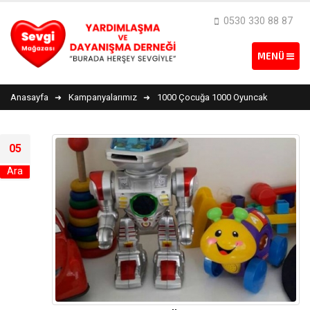
0530 330 88 87
Anasayfa
Kampanyalarımız
1000 Çocuğa 1000 Oyuncak
05
Ara