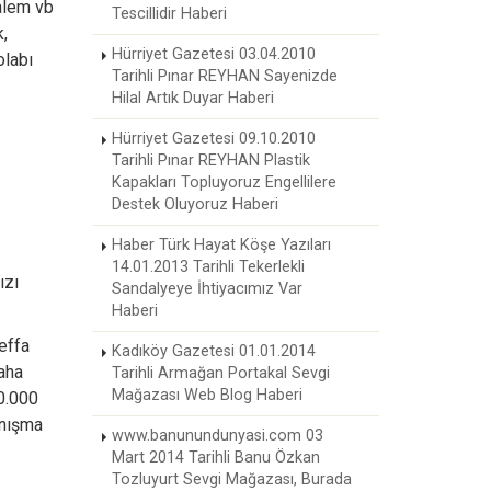
kalem vb
Tescillidir Haberi
k,
Hürriyet Gazetesi 03.04.2010
olabı
Tarihli Pınar REYHAN Sayenizde
Hilal Artık Duyar Haberi
Hürriyet Gazetesi 09.10.2010
Tarihli Pınar REYHAN Plastik
Kapakları Topluyoruz Engellilere
Destek Oluyoruz Haberi
Haber Türk Hayat Köşe Yazıları
14.01.2013 Tarihli Tekerlekli
ızı
Sandalyeye İhtiyacımız Var
Haberi
effa
Kadıköy Gazetesi 01.01.2014
daha
Tarihli Armağan Portakal Sevgi
Mağazası Web Blog Haberi
00.000
anışma
www.banunundunyasi.com 03
Mart 2014 Tarihli Banu Özkan
Tozluyurt Sevgi Mağazası, Burada