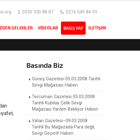
i.org
0530 330 88 87
0216 545 84 59
IZDEN GELENLER
VIDEOLAR
İLETIŞIM
BAĞIŞ YAP
Basında Biz
Güneş Gazetesi-05.03.2008 Tarihli
Sevgi Mağazası Haberi
Tercüman Gazetesi 05.03.2008
Tarihli Kubilay Çelik Sevgi
adan
Mağazası Yardım Bekliyor Haberi
ıyafet,
Vatan Gazetesi–09.03.2008
Tarihli Bu Mağazada Para değil,
Sevgi Geçerli! Haberi