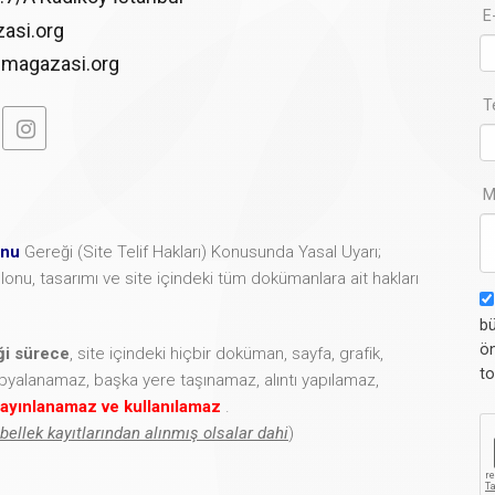
E
asi.org
imagazasi.org
T
M
unu
Gereği (Site Telif Hakları) Konusunda Yasal Uyarı;
şablonu, tasarımı ve site içindeki tüm dokümanlara ait hakları
bü
ön
iği sürece
, site içindeki hiçbir doküman, sayfa, grafik,
to
opyalanamaz, başka yere taşınamaz, alıntı yapılamaz,
ayınlanamaz ve kullanılamaz
.
 bellek kayıtlarından alınmış olsalar dahi
)