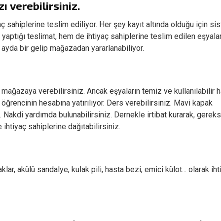
ı verebilirsiniz.
aç sahiplerine teslim ediliyor. Her şey kayıt altında olduğu için si
 yaptığı teslimat, hem de ihtiyaç sahiplerine teslim edilen eşyalar
ç ayda bir gelip mağazadan yararlanabiliyor.
ı mağazaya verebilirsiniz. Ancak eşyaların temiz ve kullanılabilir 
 öğrencinin hesabına yatırılıyor. Ders verebilirsiniz. Mavi kapak
z. Nakdi yardımda bulunabilirsiniz. Dernekle irtibat kurarak, gerek
ihtiyaç sahiplerine dağıtabilirsiniz.
ar, akülü sandalye, kulak pili, hasta bezi, emici külot... olarak iht