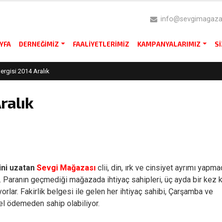
info@sevgimagazas
YFA
DERNEĞIMIZ
FAALIYETLERIMIZ
KAMPANYALARIMIZ
S
rgisi 2014 Aralık
ralık
lini uzatan
Sevgi Mağazası
clii, din, ırk ve cinsiyet ayrımı yapm
. Paranın geçmediği mağazada ihtiyaç sahipleri, üç ayda bir kez k
yorlar. Fakirlik belgesi ile gelen her ihtiyaç sahibi, Çarşamba ve
el ödemeden sahip olabiliyor.