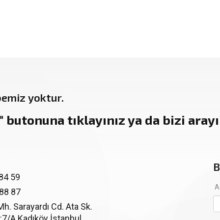
bemiz yoktur.
"
butonuna tıklayınız ya da bizi arayın
B
84 59
A
 88 87
. Sarayardı Cd. Ata Sk.
:7/A Kadıköy İstanbul