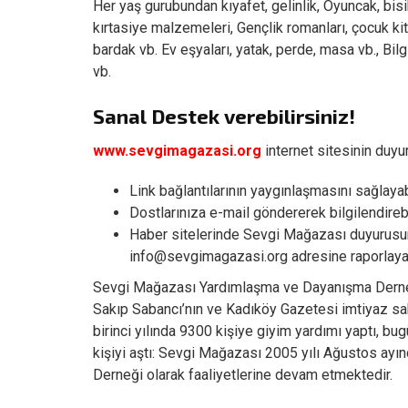
Her yaş gurubundan kıyafet, gelinlik, Oyuncak, bisik
kırtasiye malzemeleri, Gençlik romanları, çocuk kita
bardak vb. Ev eşyaları, yatak, perde, masa vb., Bilg
vb.
Sanal Destek verebilirsiniz!
www.sevgimagazasi.org
internet sitesinin duy
Link bağlantılarının yaygınlaşmasını sağlayabi
Dostlarınıza e-mail göndererek bilgilendirebi
Haber sitelerinde Sevgi Mağazası duyurusunu
info@sevgimagazasi.org adresine raporlayara
Sevgi Mağazası Yardımlaşma ve Dayanışma Derneği
Sakıp Sabancı’nın ve Kadıköy Gazetesi imtiyaz sahi
birinci yılında 9300 kişiye giyim yardımı yaptı, bugü
kişiyi aştı: Sevgi Mağazası 2005 yılı Ağustos ay
Derneği olarak faaliyetlerine devam etmektedir.