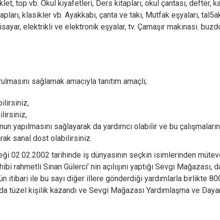
let, top vb. Okul kıyafetleri, Ders kitapları, okul çantası, defter, 
pları, klasikler vb. Ayakkabı, çanta ve takı, Mutfak eşyaları, tal5a
isayar, elektrikli ve elektronik eşyalar, tv. Çamaşır makinası. buzd
urulmasını sağlamak amacıyla tanıtım amaçlı;
lirsiniz,
lirsiniz,
n yapılmasını sağlayarak da yardımcı olabilir ve bu çalışmaların
k sanal dost olabilirsiniz.
 02.02.2002 tarihinde iş dünyasının seçkin isimlerinden mütev
bi rahmetli Sinan Gülerci’ nin açılışını yaptığı Sevgi Mağazası, 
n itibari ile bu sayı diğer illere gönderdiği yardımlarla birlikte 8
ında tüzel kişilik kazandı ve Sevgi Mağazası Yardımlaşma ve Day