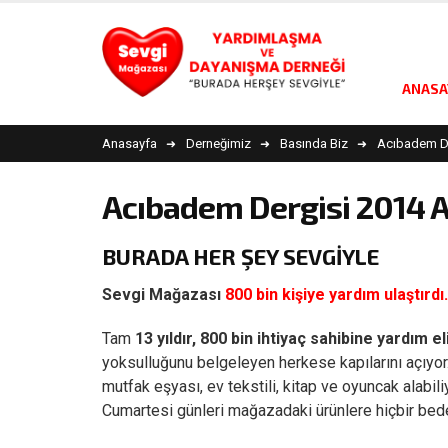
ANASA
Anasayfa
Derneğimiz
Basında Biz
Acıbadem De
Acıbadem Dergisi 2014 A
BURADA HER ŞEY SEVGİYLE
Sevgi Mağazası
800 bin kişiye yardım ulaştırdı.
Tam
13 yıldır,
800 bin ihtiyaç sahibine yardım e
yoksulluğunu belgeleyen herkese kapılarını açıyor
mutfak eşyası, ev tekstili, kitap ve oyuncak alabili
Cumartesi günleri mağazadaki ürünlere hiçbir bed