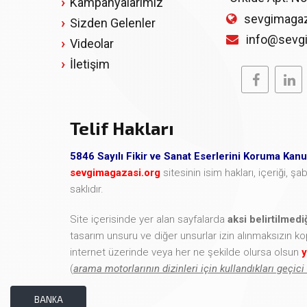
Kampanyalarımız
sevgimagaz
Sizden Gelenler
info@sevg
Videolar
İletişim
Telif Hakları
5846 Sayılı Fikir ve Sanat Eserlerini Koruma Kan
sevgimagazasi.org
sitesinin isim hakları, içeriği, 
saklıdır.
Site içerisinde yer alan sayfalarda
aksi belirtilmed
tasarım unsuru ve diğer unsurlar izin alınmaksızın k
internet üzerinde veya her ne şekilde olursa olsun
y
(
arama motorlarının dizinleri için kullandıkları geçici
BANKA