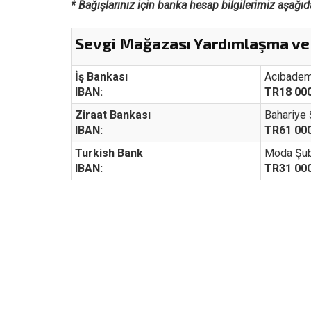
* Bağışlarınız için banka hesap bilgilerimiz aşağıda
Sevgi Mağazası Yardımlaşma v
İş Bankası
Acıbadem
IBAN:
TR18 000
Ziraat Bankası
Bahariye
IBAN:
TR61 000
Turkish Bank
Moda Şu
IBAN:
TR31 000