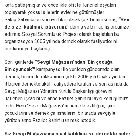
kafa patlaşmışlar ve öncelikle ofiste ikinci el eşyaları
toplayarak yoksul ailelerin evlerine götürmüşler.
Sakıp Sabancı bu konuyu fikir olarak çok benimsemiş,
“Ben
de size katılmak istiyorum.”
demiş ve bir açılış organize
edilmiş. Sosyal Sorumluluk Projesi olarak başlatılan bu
organizasyon 2005 yılında dernek olarak faaliyetlerini
sürdürmeye başlamış.
Son günlerde
“Sevgi Mağazası’ndan ‘Bin çocuğa
Bin oyuncak’”
kampanyası ile yeniden gündemde olan
dernek, bizim de dikkatimizi çekti. 2006 yılı Ocak ayından
itibaren dernekte aktif faaliyetlere katılan ve sonrasında da
Sevgi Mağazası Yönetim Kurulu Başkanlığı görevini
üstlenen işkadını ve anne Fazilet Şahin bu ayki konuğumuz
oldu. Hem “Sevgi Mağazası”nı hem de evliliğini, işini,
çocuklarını ve dernek çalışmalarını bir arada sevgiyle
yürüten anne Fazilet Şahin’i tanımak istedik.
Siz Sevgi Mağazasına nasıl katıldınız ve dernekte neler