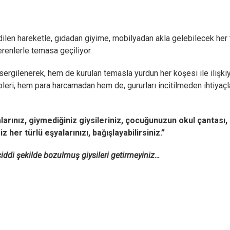
ilen hareketle, gıdadan giyime, mobilyadan akla gelebilecek her 
verenlerle temasa geçiliyor.
ergilenerek, hem de kurulan temasla yurdun her köşesi ile ilişki
ahipleri, hem para harcamadan hem de, gururları incitilmeden ihtiyaçl
larınız, giymediğiniz giysileriniz, çocuğunuzun okul çantası,
 her türlü eşyalarınızı, bağışlayabilirsiniz.”
 ciddi şekilde bozulmuş giysileri getirmeyiniz…
.