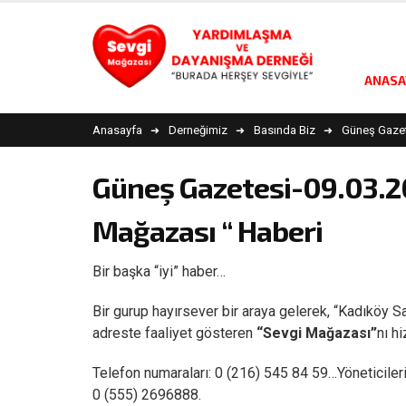
ANASA
Anasayfa
Derneğimiz
Basında Biz
Güneş Gazete
Güneş Gazetesi-09.03.20
Mağazası “ Haberi
Bir başka “iyi” haber…
Bir gurup hayırsever bir araya gelerek, “Kadıköy 
adreste faaliyet gösteren
“Sevgi Mağazası”
nı h
Telefon numaraları: 0 (216) 545 84 59…Yöneticiler
0 (555) 2696888.