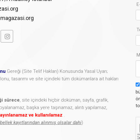
E
asi.org
imagazasi.org
T
M
unu
Gereği (Site Telif Hakları) Konusunda Yasal Uyarı;
şablonu, tasarımı ve site içindeki tüm dokümanlara ait hakları
bü
ön
iği sürece
, site içindeki hiçbir doküman, sayfa, grafik,
to
opyalanamaz, başka yere taşınamaz, alıntı yapılamaz,
ayınlanamaz ve kullanılamaz
.
 bellek kayıtlarından alınmış olsalar dahi
)