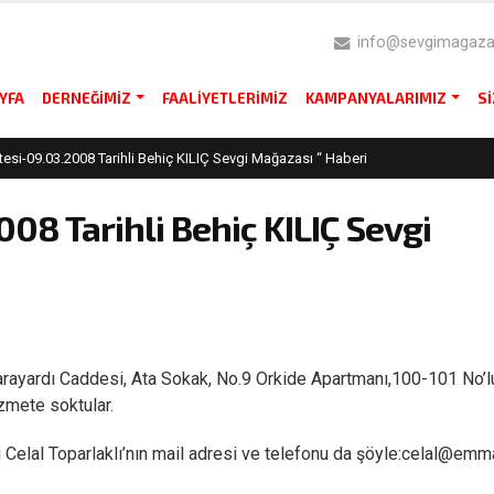
info@sevgimagazas
YFA
DERNEĞIMIZ
FAALIYETLERIMIZ
KAMPANYALARIMIZ
S
si-09.03.2008 Tarihli Behiç KILIÇ Sevgi Mağazası “ Haberi
08 Tarihli Behiç KILIÇ Sevgi
Sarayardı Caddesi, Ata Sokak, No.9 Orkide Apartmanı,100-101 No’l
izmete soktular.
i Celal Toparlaklı’nın mail adresi ve telefonu da şöyle:celal@emm