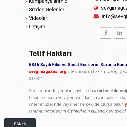
Kampanyalarımız
sevgimagaz
Sizden Gelenler
info@sevg
Videolar
İletişim
Telif Hakları
5846 Sayılı Fikir ve Sanat Eserlerini Koruma Kan
sevgimagazasi.org
sitesinin isim hakları, içeriği, 
saklıdır.
Site içerisinde yer alan sayfalarda
aksi belirtilmed
tasarım unsuru ve diğer unsurlar izin alınmaksızın k
internet üzerinde veya her ne şekilde olursa olsun
y
(
arama motorlarının dizinleri için kullandıkları geçici
BANKA