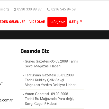
i.org
0530 330 88 87
0216 545 84 59
IZDEN GELENLER
VIDEOLAR
İLETIŞIM
BAĞIŞ YAP
Basında Biz
Güneş Gazetesi-05.03.2008 Tarihli
Sevgi Mağazası Haberi
Tercüman Gazetesi 05.03.2008
Tarihli Kubilay Çelik Sevgi
u”
Mağazası Yardım Bekliyor Haberi
Vatan Gazetesi–09.03.2008
Tarihli Bu Mağazada Para değil,
a.com.tr
Sevgi Geçerli! Haberi