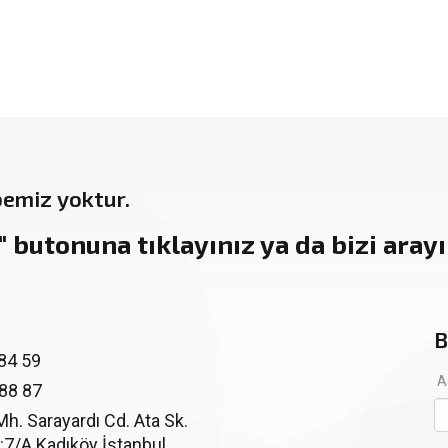
bemiz yoktur.
"
butonuna tıklayınız ya da bizi arayın
B
84 59
A
 88 87
. Sarayardı Cd. Ata Sk.
:7/A Kadıköy İstanbul