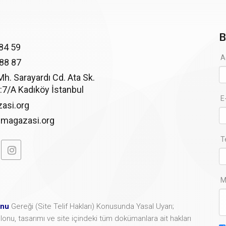
B
84 59
A
 88 87
. Sarayardı Cd. Ata Sk.
:7/A Kadıköy İstanbul
E
asi.org
imagazasi.org
T
M
unu
Gereği (Site Telif Hakları) Konusunda Yasal Uyarı;
şablonu, tasarımı ve site içindeki tüm dokümanlara ait hakları