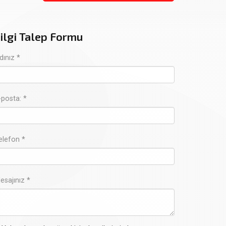
ilgi Talep Formu
dınız *
-posta: *
elefon *
esajınız *