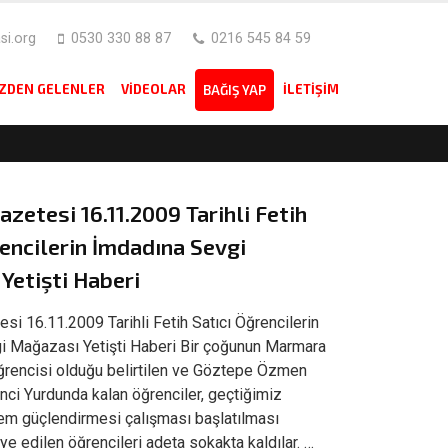
i.org
0530 330 88 87
0216 545 84 59
IZDEN GELENLER
VIDEOLAR
İLETIŞIM
BAĞIŞ YAP
zetesi 16.11.2009 Tarihli Fetih
rencilerin İmdadına Sevgi
Yetişti Haberi
si 16.11.2009 Tarihli Fetih Satıcı Öğrencilerin
i Mağazası Yetişti Haberi Bir çoğunun Marmara
ğrencisi olduğu belirtilen ve Göztepe Özmen
nci Yurdunda kalan öğrenciler, geçtiğimiz
em güçlendirmesi çalışması başlatılması
ye edilen öğrencileri adeta sokakta kaldılar. …