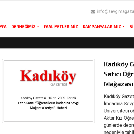
info@sevgimagazas
YFA
DERNEĞIMIZ
FAALIYETLERIMIZ
KAMPANYALARIMIZ
S
Kadıköy Ga
Satıcı Öğ
Mağazası 
Kadıköy Gazete
İmdadına Sevg
Üniversitesi ö
Aktar Kız Öğre
günlerde depr
nedeniyle tahli