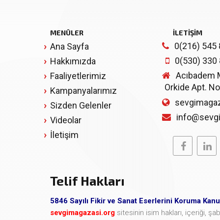
MENÜLER
İLETİŞİM
0(216) 545 
Ana Sayfa
0(530) 330
Hakkımızda
Acıbadem Mh
Faaliyetlerimiz
Orkide Apt. No
Kampanyalarımız
sevgimagaz
Sizden Gelenler
info@sevg
Videolar
İletişim
Telif Hakları
5846 Sayılı Fikir ve Sanat Eserlerini Koruma Kan
sevgimagazasi.org
sitesinin isim hakları, içeriği, 